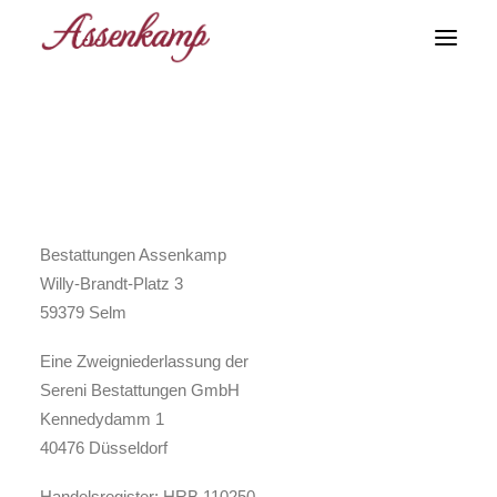
Bestattungsarten
Impressum
Soforthilfe
Kontakt
Angaben gemäß § 5 DDG
Bestattungen Assenkamp
Willy-Brandt-Platz 3
59379 Selm
Eine Zweigniederlassung der
Sereni Bestattungen GmbH
Kennedydamm 1
40476 Düsseldorf
Handelsregister: HRB 110250